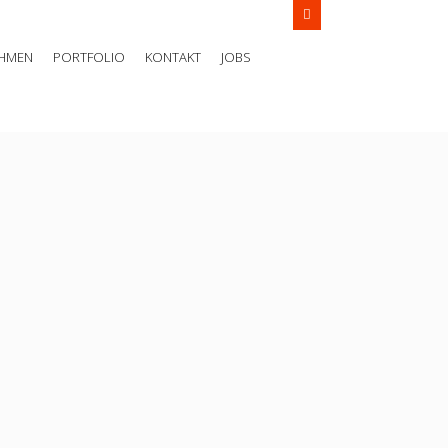
uns an
+49 (0) 175 - 555 05 95
HMEN
PORTFOLIO
KONTAKT
JOBS