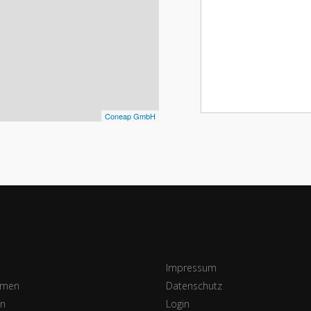
Coneap GmbH
Impressum
hmen
Datenschutz
en
Login