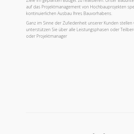
Ziele im geplanten Budget zu realisieren. Unser Bauunt
auf das Projektmanagement von Hochbauprojekten spezi
kontinuierlichen Ausbau Ihres Bauvorhabens.
Ganz im Sinne der Zufiedenheit unserer Kunden stellen w
unterstützen Sie über alle Leistungsphasen oder Teilbe
oder Projektmanager