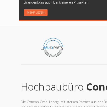
Brandenburg auch bei kleineren Projekten.
MEHR LESEN
Hochbaubüro
Con
Die Coneap GmbH sorgt, mit starken Partner aus der Bau