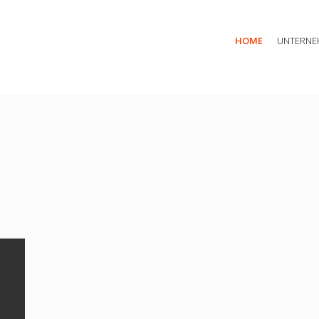
üro: Nächst Neuendorfer Landstraße 12, 15806 Zossen
Rufen Sie 
HOME
UNTERNE